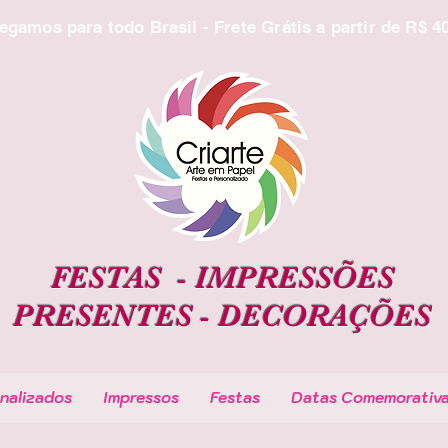
egamos para todo Brasil - Frete Grátis a partir de R$ 4
FESTAS -
IMPRESSÕES
PRESENTES -
DECORAÇÕES
nalizados
Impressos
Festas
Datas Comemorativ