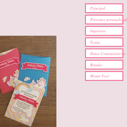
Principal
Presentes personalizad
Impressos
Festas
Datas Comemorativas
Brindes
Monte Você