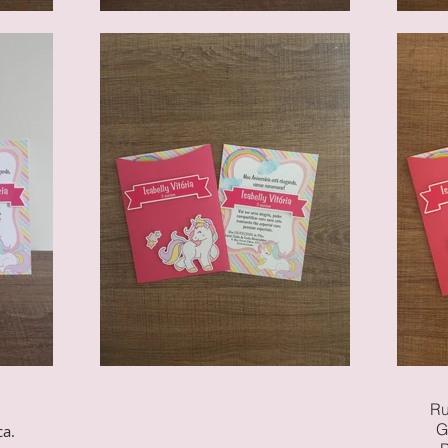
Ru
G
ca.