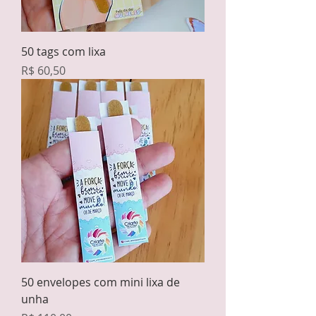
50 tags com lixa
Preço
R$ 60,50
50 envelopes com mini lixa de
unha