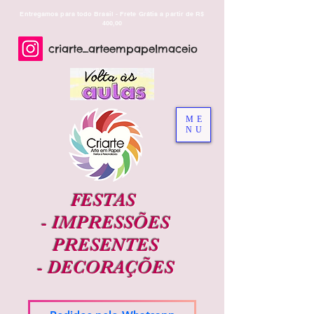
Entregamos para todo Brasil - Frete Grátis a partir de R$
400,00
criarte_arteempapelmaceio
ME
NU
FESTAS
-
IMPRESSÕES
PRESENTES
-
DECORAÇÕES