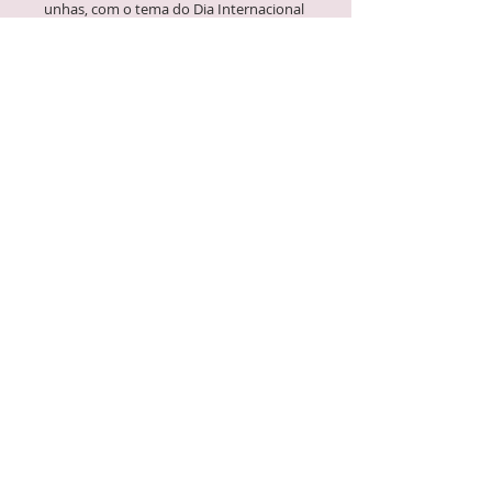
unhas, com o tema do Dia Internacional
da Mulher.
Este produto especial inclui 1 mini lixa
com o envelope personalizado para que
você possa dar esse mimo para seus
clientes, com uma frase de carinho.
Aproveite esta oportunidade
para celebrar e mostrar para seus
cleintes o quanto ele é importate para
você.
Faça seu pedido aqui