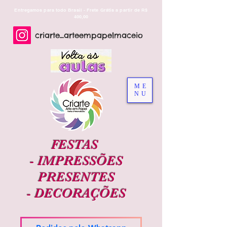
Entregamos para todo Brasil - Frete Grátis a partir de R$
400,00
criarte_arteempapelmaceio
ME
NU
FESTAS
-
IMPRESSÕES
PRESENTES
-
DECORAÇÕES