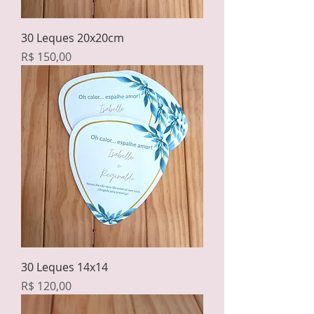
30 Leques 20x20cm
Preço
R$ 150,00
30 Leques 14x14
Preço
R$ 120,00