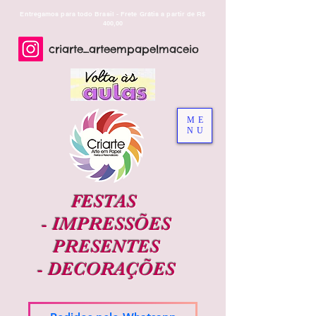
Entregamos para todo Brasil - Frete Grátis a partir de R$
400,00
criarte_arteempapelmaceio
ME
NU
FESTAS
-
IMPRESSÕES
PRESENTES
-
DECORAÇÕES