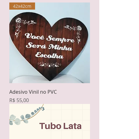
42x42cm
Adesivo Vinil no PVC
Preço
R$ 55,00