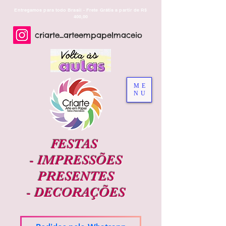
Entregamos para todo Brasil - Frete Grátis a partir de R$
400,00
criarte_arteempapelmaceio
ME
NU
FESTAS
-
IMPRESSÕES
PRESENTES
-
DECORAÇÕES