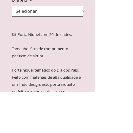
Material
*
Kit Porta Níquel com 50 Unidades.
Tamanho: 9cm de comprimento
por 6cm de altura.
Porta níquel temático do Dia dos Pais.
Feito com materiais de alta qualidade e
um lindo design, este porta níquel é
perfeito para presentear seu pai.
Com uma estampa delicada, este porta
níquel transmite toda a emoção e
carinho que sentimos por aquele que
nos criou com tanto amor. Feito com
muito cuidado para armazenar suas