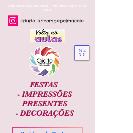
Entregamos para todo Brasil - Frete Grátis a partir de R$
400,00
criarte_arteempapelmaceio
ME
NU
FESTAS
-
IMPRESSÕES
PRESENTES
-
DECORAÇÕES