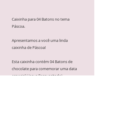
Caixinha para 04 Batons no tema
Páscoa.
Apresentamos a você uma linda
caixinha de Páscoa!
Esta caixinha contém 04 Batons de
chocolate para comemorar uma data
especial ( Jesus Ressuscitado).
É uma ótima maneira de celebrar o
amor de Jesus, recordando que Ele nos
amou tanto que se sacrificou por nós.
Para garantir que você possa
compartilhar este sentimento especial
com os amigos e familiares.