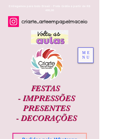
Entregamos para todo Brasil - Frete Grátis a partir de R$
400,00
criarte_arteempapelmaceio
ME
NU
FESTAS
-
IMPRESSÕES
PRESENTES
-
DECORAÇÕES