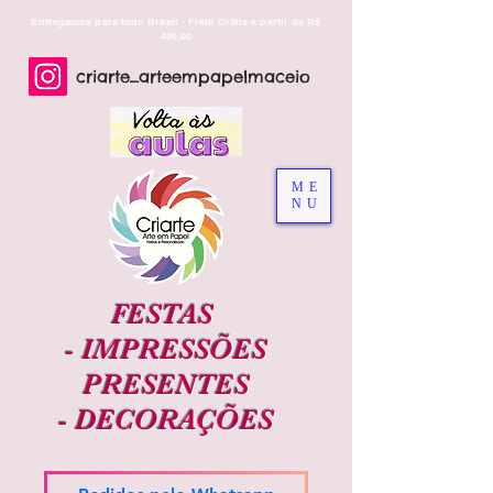
Entregamos para todo Brasil - Frete Grátis a partir de R$
400,00
criarte_arteempapelmaceio
ME
NU
FESTAS
-
IMPRESSÕES
PRESENTES
-
DECORAÇÕES