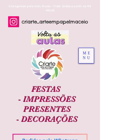
Entregamos para todo Brasil - Frete Grátis a partir de R$
400,00
criarte_arteempapelmaceio
ME
NU
FESTAS
-
IMPRESSÕES
PRESENTES
-
DECORAÇÕES