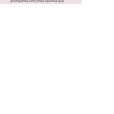
acompanha uma linda caixinha que
também pode ser personalizada.
01 caneca de porcelana personalizada
01 caixa de 10x14x9,5cm.
Faça seu pedido aqui