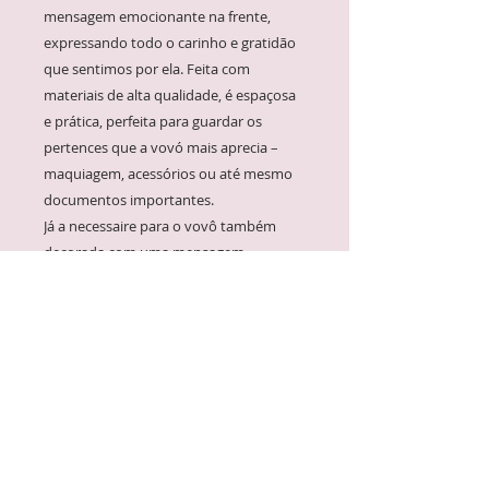
mensagem emocionante na frente,
expressando todo o carinho e gratidão
que sentimos por ela. Feita com
materiais de alta qualidade, é espaçosa
e prática, perfeita para guardar os
pertences que a vovó mais aprecia –
maquiagem, acessórios ou até mesmo
documentos importantes.
Já a necessaire para o vovô também
decorada com uma mensagem
carinhosa, é projetada para atender às
necessidades diárias do vovô. Com
dimensões adequadas para guardar
seus itens essenciais, como barbeador,
escova de dentes ou até mesmo
ferramentas pequenas, ela é resistente e
duradoura, perfeita para acompanhá-lo
em suas aventuras e viagens.
A mensagem especial na frente de