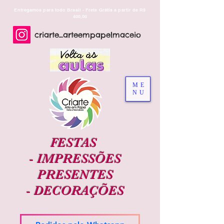
Entregamos para todo Brasil - Frete Grátis a partir de R$
400,00
criarte_arteempapelmaceio
ME
NU
FESTAS
-
IMPRESSÕES
PRESENTES
-
DECORAÇÕES