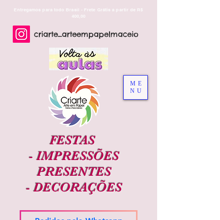
Entregamos para todo Brasil - Frete Grátis a partir de R$
400,00
criarte_arteempapelmaceio
ME
NU
FESTAS
-
IMPRESSÕES
PRESENTES
-
DECORAÇÕES