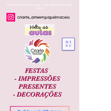
Entregamos para todo Brasil - Frete Grátis a partir de R$
400,00
criarte_arteempapelmaceio
ME
NU
FESTAS
-
IMPRESSÕES
PRESENTES
-
DECORAÇÕES