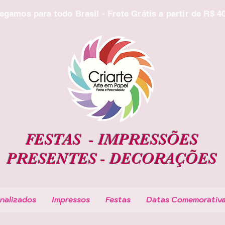
egamos para todo Brasil - Frete Grátis a partir de R$ 4
FESTAS -
IMPRESSÕES
PRESENTES -
DECORAÇÕES
nalizados
Impressos
Festas
Datas Comemorativ