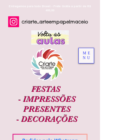
Entregamos para todo Brasil - Frete Grátis a partir de R$
400,00
criarte_arteempapelmaceio
ME
NU
FESTAS
-
IMPRESSÕES
PRESENTES
-
DECORAÇÕES